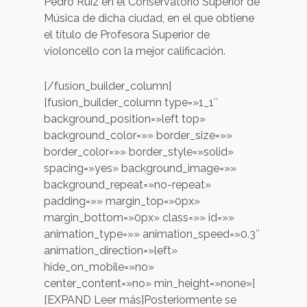
Pedro Ruiz en el Conservatorio Superior de
Música de dicha ciudad, en el que obtiene
el título de Profesora Superior de
violoncello con la mejor calificación.
[/fusion_builder_column]
[fusion_builder_column type=»1_1″
background_position=»left top»
background_color=»» border_size=»»
border_color=»» border_style=»solid»
spacing=»yes» background_image=»»
background_repeat=»no-repeat»
padding=»» margin_top=»0px»
margin_bottom=»0px» class=»» id=»»
animation_type=»» animation_speed=»0.3″
animation_direction=»left»
hide_on_mobile=»no»
center_content=»no» min_height=»none»]
[EXPAND Leer más]Posteriormente se